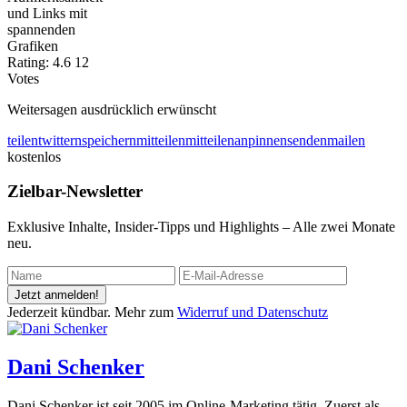
und Links mit
spannenden
Grafiken
Rating:
4.6
12
Votes
Weitersagen ausdrücklich erwünscht
teilen
twittern
speichern
mitteilen
mitteilen
anpinnen
senden
mailen
kostenlos
Zielbar-Newsletter
Exklusive Inhalte, Insider-Tipps und Highlights – Alle zwei Monate
neu.
Jetzt anmelden!
Jederzeit kündbar. Mehr zum
Widerruf und Datenschutz
Dani Schenker
Dani Schenker ist seit 2005 im Online-Marketing tätig. Zuerst als