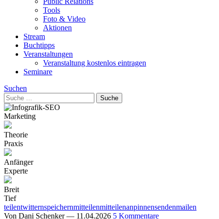
Public Relations
Tools
Foto & Video
Aktionen
Stream
Buchtipps
Veranstaltungen
Veranstaltung kostenlos eintragen
Seminare
Suchen
Marketing
Theorie
Praxis
Anfänger
Experte
Breit
Tief
teilen
twittern
speichern
mitteilen
mitteilen
anpinnen
senden
mailen
Von
Dani Schenker
—
11.04.2026
5 Kommentare