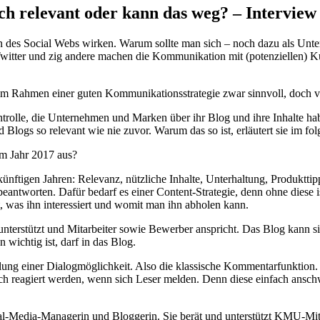
och relevant oder kann das weg? – Intervie
 des Social Webs wirken. Warum sollte man sich – noch dazu als Un
witter und zig andere machen die Kommunikation mit (potenziellen) Kun
 im Rahmen einer guten Kommunikationsstrategie zwar sinnvoll, doch vie
trolle, die Unternehmen und Marken über ihr Blog und ihre Inhalte ha
d Blogs so relevant wie nie zuvor. Warum das so ist, erläutert sie im fo
im Jahr 2017 aus?
ünftigen Jahren: Relevanz, nützliche Inhalte, Unterhaltung, Produkttip
 beantworten. Dafür bedarf es einer Content-Strategie, denn ohne dies
, was ihn interessiert und womit man ihn abholen kann.
terstützt und Mitarbeiter sowie Bewerber anspricht. Das Blog kann si
wichtig ist, darf in das Blog.
llung einer Dialogmöglichkeit. Also die klassische Kommentarfunktion. 
 reagiert werden, wenn sich Leser melden. Denn diese einfach anschwe
l-Media-Managerin und Bloggerin. Sie berät und unterstützt KMU-Mita