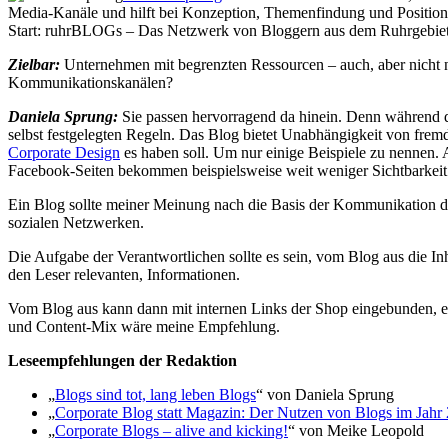
Media-Kanäle und hilft bei Konzeption, Themenfindung und Positionie
Start: ruhrBLOGs – Das Netzwerk von Bloggern aus dem Ruhrgebiet
Zielbar:
Unternehmen mit begrenzten Ressourcen – auch, aber nicht 
Kommunikationskanälen?
Daniela Sprung:
Sie passen hervorragend da hinein. Denn während d
selbst festgelegten Regeln. Das Blog bietet Unabhängigkeit von fremd
Corporate Design
es haben soll. Um nur einige Beispiele zu nennen. 
Facebook-Seiten bekommen beispielsweise weit weniger Sichtbarkeit 
Ein Blog sollte meiner Meinung nach die Basis der Kommunikation dars
sozialen Netzwerken.
Die Aufgabe der Verantwortlichen sollte es sein, vom Blog aus die In
den Leser relevanten, Informationen.
Vom Blog aus kann dann mit internen Links der Shop eingebunden, e
und Content-Mix wäre meine Empfehlung.
Leseempfehlungen der Redaktion
„
Blogs sind tot, lang leben Blogs
“ von Daniela Sprung
„
Corporate Blog statt Magazin: Der Nutzen von Blogs im Jahr
„
Corporate Blogs – alive and kicking!
“ von Meike Leopold