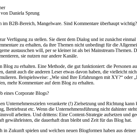
ner
 von Daniela Sprung
m im B2B-Bereich, Mangelware. Sind Kommentare überhaupt wichtig? U
ur Verfügung zu stellen. Sie dient dem Dialog und ist zunächst einmal 
mentare zu erhalten, da ihre Themen nicht unbedingt für die Allgemeinh
erne austauschen will, per se kleiner ist als bei Mainstream-Themen.
mentieren, sie nutzen nur andere Kanäle.
og zu erhalten. Eine Methode, die gut funktioniert: die Personen au
n, damit auch die anderen Leser etwas davon haben, die vielleicht nic
ormulieren. Beispielsweise: „Wie sind Ihre Erfahrungen mit XY?“ oder „
en, mehr Kommentare auf dem Blog zu erhalten.
eb eines Corporate Blogs?
 den Unternehmenszielen verankerte (!) Zielsetzung und Richtung kann 
g, Betriebsrat etc. Wenn die Unternehmensführung nicht dahinter steh
voll arbeiten. Und drittens: Eine Content-Strategie aufsetzen und gee
t gewährleisten, die dauerhaft dran bleibt und Zeit für das Blog hat.
 in Zukunft spielen und welchen neuen Blogformen haben aus deiner S