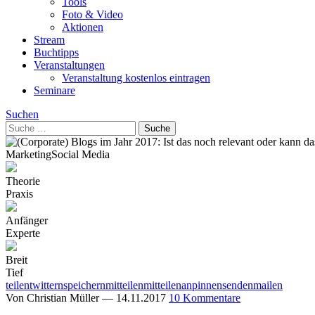
Tools
Foto & Video
Aktionen
Stream
Buchtipps
Veranstaltungen
Veranstaltung kostenlos eintragen
Seminare
Suchen
Marketing
Social Media
Theorie
Praxis
Anfänger
Experte
Breit
Tief
teilen
twittern
speichern
mitteilen
mitteilen
anpinnen
senden
mailen
Von
Christian Müller
—
14.11.2017
10 Kommentare