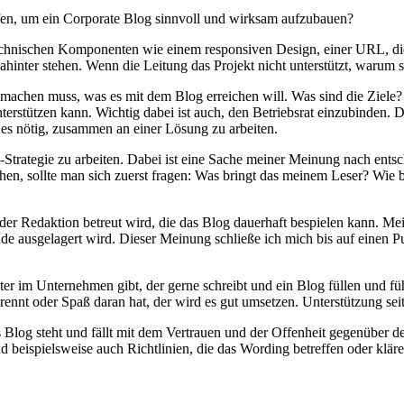
n, um ein Corporate Blog sinnvoll und wirksam aufzubauen?
echnischen Komponenten wie einem responsiven Design, einer URL, di
inter stehen. Wenn die Leitung das Projekt nicht unterstützt, warum so
r machen muss, was es mit dem Blog erreichen will. Was sind die Ziele?
erstützen kann. Wichtig dabei ist auch, den Betriebsrat einzubinden. 
t es nötig, zusammen an einer Lösung zu arbeiten.
nt-Strategie zu arbeiten. Dabei ist eine Sache meiner Meinung nach e
hen, sollte man sich zuerst fragen: Was bringt das meinem Leser? Wie 
oder Redaktion betreut wird, die das Blog dauerhaft bespielen kann. Me
ände ausgelagert wird. Dieser Meinung schließe ich mich bis auf einen P
ter im Unternehmen gibt, der gerne schreibt und ein Blog füllen und fü
rennt oder Spaß daran hat, der wird es gut umsetzen. Unterstützung sei
s Blog steht und fällt mit dem Vertrauen und der Offenheit gegenüber 
nd beispielsweise auch Richtlinien, die das Wording betreffen oder kl