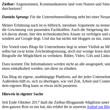
Zielbar:
Angenommen, Kommunikatoren sind vom Nutzen und Sinn ein
durchsetzen?
Daniela Sprung:
Für die Unternehmensführung steht bei einer Neua
Meiner Erfahrung nach ist es hilfreich, messbare Argumente zu nenne
die Gewinnung von passenden Fachkräften. Auch die Steigerung der 
ich davon abrate, hier den technokratischen Ansatz zu verfolgen und
sondern auf Google liegt. Und das hat nichts mit bloggen zu tun, zumin
Der Vorteil eines Blogs für Unternehmen liegt in seiner Vielfalt an M
selbst hat zwar keine Zeichenbegrenzung, doch nur wenige lesen dort l
Biografie die Möglichkeit zu verlinken. Bilder, Video, Gifs und Links
Dazu kommt: Die Informationen werden nicht an alle ausgespielt, un
muss einkalkuliert werden, um diese zu erhalten.
Das Blog als eigene, unabhängige Plattform, auf der jedes Unterneh
Außerdem hilft es, sich zu überlegen, wie viel Zeit, Arbeit und Conte
dem eigenen Blog kann so etwas nicht passieren.
Hinweis in eigener Sache
Seit Ende Oktober 2017 läuft die Zielbar-Blogparade #digiform unter
dem ganzen Rest zu tun hat, das erfahrt ihr in unserem
Aufruf zur Bl