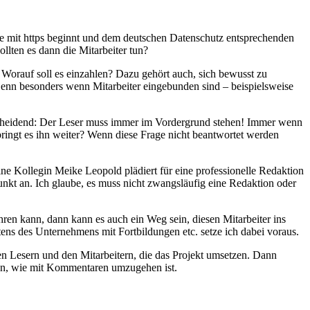
e mit https beginnt und dem deutschen Datenschutz entsprechenden
llten es dann die Mitarbeiter tun?
 Worauf soll es einzahlen? Dazu gehört auch, sich bewusst zu
Denn besonders wenn Mitarbeiter eingebunden sind – beispielsweise
ntscheidend: Der Leser muss immer im Vordergrund stehen! Immer wenn
bringt es ihn weiter? Wenn diese Frage nicht beantwortet werden
ine Kollegin Meike Leopold plädiert für eine professionelle Redaktion
unkt an. Ich glaube, es muss nicht zwangsläufig eine Redaktion oder
hren kann, dann kann es auch ein Weg sein, diesen Mitarbeiter ins
tens des Unternehmens mit Fortbildungen etc. setze ich dabei voraus.
den Lesern und den Mitarbeitern, die das Projekt umsetzen. Dann
ären, wie mit Kommentaren umzugehen ist.