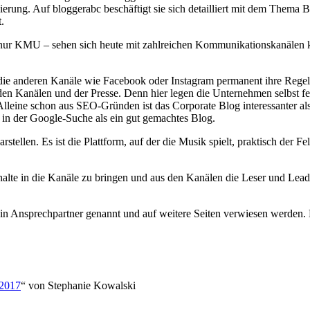
rung. Auf bloggerabc beschäftigt sie sich detailliert mit dem Thema B
.
nur KMU – sehen sich heute mit zahlreichen Kommunikationskanälen ko
ie anderen Kanäle wie Facebook oder Instagram permanent ihre Regel u
en Kanälen und der Presse. Denn hier legen die Unternehmen selbst fest
Alleine schon aus SEO-Gründen ist das Corporate Blog interessanter a
in der Google-Suche als ein gut gemachtes Blog.
tellen. Es ist die Plattform, auf der die Musik spielt, praktisch der F
halte in die Kanäle zu bringen und aus den Kanälen die Leser und Leads
in Ansprechpartner genannt und auf weitere Seiten verwiesen werden.
 2017
“ von Stephanie Kowalski