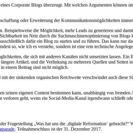
es Corporate Blogs überzeugt. Mit welchen Argumenten können sie 
nschaffung oder Erweiterung der Kommunikationsmöglichkeiten immer 
n. Beispielsweise die Möglichkeit, mehr Leads zu generieren und damit
Sichtbarkeit im Netz durch die Suchmaschinenoptimierung von Blogs 
 ausschließlich dafür ein Blog zu starten und zu führen. Das kann nur 
dest so, wie ich es verstehe, sondern ist eine rein technische Angelege
öglichkeiten, die sich mit anderen Kanälen nicht umsetzten lassen. Ein 
ängere Artikel, und die Verlinkung zu mehreren Quellen und Seiten ist n
 in einem Beitrag sind nicht möglich.
d mit der sinkenden organischen Reichweite verschwindet auch diese Si
men seinen eigenen Content bestimmen kann, unabhängig von fremden A
nt verloren geht, wenn ein Social-Media-Kanal irgendwann schließt oder 
 der Fragestellung „Was hat uns die ‚digitale Reformation‘ gebracht?
ogparade
. Teilnahmeschluss ist der 31. Dezember 2017.