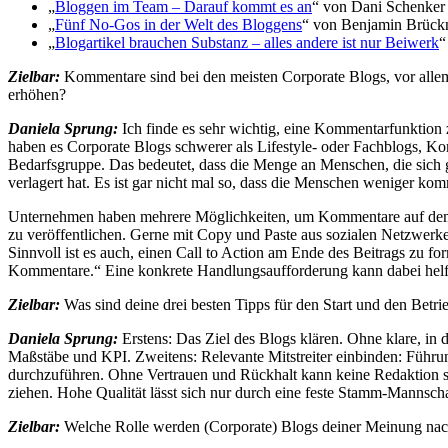
„
Bloggen im Team – Darauf kommt es an
“ von Dani Schenker
„
Fünf No-Gos in der Welt des Bloggens
“ von Benjamin Brück
„
Blogartikel brauchen Substanz – alles andere ist nur Beiwerk
“
Zielbar:
Kommentare sind bei den meisten Corporate Blogs, vor alle
erhöhen?
Daniela Sprung:
Ich finde es sehr wichtig, eine Kommentarfunktion z
haben es Corporate Blogs schwerer als Lifestyle- oder Fachblogs, Kom
Bedarfsgruppe. Das bedeutet, dass die Menge an Menschen, die sich g
verlagert hat. Es ist gar nicht mal so, dass die Menschen weniger kom
Unternehmen haben mehrere Möglichkeiten, um Kommentare auf dem Bl
zu veröffentlichen. Gerne mit Copy und Paste aus sozialen Netzwerke
Sinnvoll ist es auch, einen Call to Action am Ende des Beitrags zu f
Kommentare.“ Eine konkrete Handlungsaufforderung kann dabei helf
Zielbar:
Was sind deine drei besten Tipps für den Start und den Betri
Daniela Sprung:
Erstens:
Das Ziel des Blogs klären. Ohne klare, in
Maßstäbe und KPI. Zweitens: Relevante Mitstreiter einbinden: Führun
durchzuführen. Ohne Vertrauen und Rückhalt kann keine Redaktion sinn
ziehen. Hohe Qualität lässt sich nur durch eine feste Stamm-Mannschaf
Zielbar:
Welche Rolle werden (Corporate) Blogs deiner Meinung nach