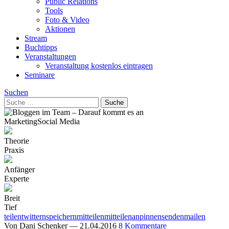
Public Relations
Tools
Foto & Video
Aktionen
Stream
Buchtipps
Veranstaltungen
Veranstaltung kostenlos eintragen
Seminare
Suchen
Marketing
Social Media
Theorie
Praxis
Anfänger
Experte
Breit
Tief
teilen
twittern
speichern
mitteilen
mitteilen
anpinnen
senden
mailen
Von
Dani Schenker
—
21.04.2016
8 Kommentare