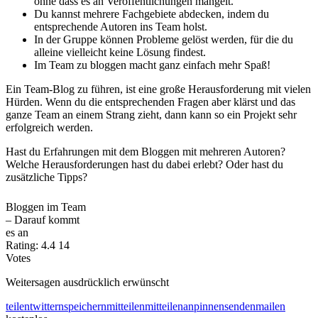
ohne dass es an Veröffentlichungen mangelt.
Du kannst mehrere Fachgebiete abdecken, indem du
entsprechende Autoren ins Team holst.
In der Gruppe können Probleme gelöst werden, für die du
alleine vielleicht keine Lösung findest.
Im Team zu bloggen macht ganz einfach mehr Spaß!
Ein Team-Blog zu führen, ist eine große Herausforderung mit vielen
Hürden. Wenn du die entsprechenden Fragen aber klärst und das
ganze Team an einem Strang zieht, dann kann so ein Projekt sehr
erfolgreich werden.
Hast du Erfahrungen mit dem Bloggen mit mehreren Autoren?
Welche Herausforderungen hast du dabei erlebt? Oder hast du
zusätzliche Tipps?
Bloggen im Team
– Darauf kommt
es an
Rating:
4.4
14
Votes
Weitersagen ausdrücklich erwünscht
teilen
twittern
speichern
mitteilen
mitteilen
anpinnen
senden
mailen