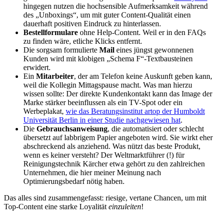
hingegen nutzen die hochsensible Aufmerksamkeit während
des „Unboxings“, um mit guter Content-Qualität einen
dauerhaft positiven Eindruck zu hinterlassen.
Bestellformulare
ohne Help-Content. Weil er in den FAQs
zu finden wäre, etliche Klicks entfernt.
Die sorgsam formulierte
Mail
eines jüngst gewonnenen
Kunden wird mit klobigen „Schema F“-Textbausteinen
erwidert.
Ein
Mitarbeiter
, der am Telefon keine Auskunft geben kann,
weil die Kollegin Mittagspause macht. Was man hierzu
wissen sollte: Der direkte Kundenkontakt kann das Image der
Marke stärker beeinflussen als ein TV-Spot oder ein
Werbeplakat,
wie das Beratungsinstitut artop der Humboldt
Universität Berlin in einer Studie nachgewiesen hat
.
Die
Gebrauchsanweisung
, die automatisiert oder schlecht
übersetzt auf labbrigem Papier angeboten wird. Sie wirkt eher
abschreckend als anziehend. Was nützt das beste Produkt,
wenn es keiner versteht? Der Weltmarktführer (!) für
Reinigungstechnik Kärcher etwa gehört zu den zahlreichen
Unternehmen, die hier meiner Meinung nach
Optimierungsbedarf nötig haben.
Das alles sind zusammengefasst: riesige, vertane Chancen, um mit
Top-Content eine starke Loyalität
einzuleiten
!