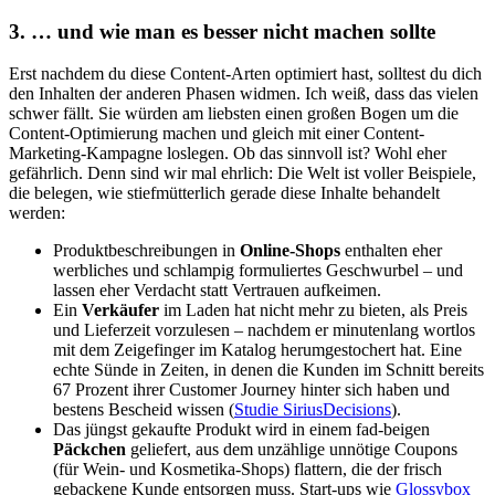
3. … und wie man es besser nicht machen sollte
Erst nachdem du diese Content-Arten optimiert hast, solltest du dich
den Inhalten der anderen Phasen widmen. Ich weiß, dass das vielen
schwer fällt. Sie würden am liebsten einen großen Bogen um die
Content-Optimierung machen und gleich mit einer Content-
Marketing-Kampagne loslegen. Ob das sinnvoll ist? Wohl eher
gefährlich. Denn sind wir mal ehrlich: Die Welt ist voller Beispiele,
die belegen, wie stiefmütterlich gerade diese Inhalte behandelt
werden:
Produktbeschreibungen in
Online-Shops
enthalten eher
werbliches und schlampig formuliertes Geschwurbel – und
lassen eher Verdacht statt Vertrauen aufkeimen.
Ein
Verkäufer
im Laden hat nicht mehr zu bieten, als Preis
und Lieferzeit vorzulesen – nachdem er minutenlang wortlos
mit dem Zeigefinger im Katalog herumgestochert hat. Eine
echte Sünde in Zeiten, in denen die Kunden im Schnitt bereits
67 Prozent ihrer Customer Journey hinter sich haben und
bestens Bescheid wissen (
Studie SiriusDecisions
).
Das jüngst gekaufte Produkt wird in einem fad-beigen
Päckchen
geliefert, aus dem unzählige unnötige Coupons
(für Wein- und Kosmetika-Shops) flattern, die der frisch
gebackene Kunde entsorgen muss. Start-ups wie
Glossybox