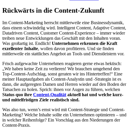
Rückwärts in die Content-Zukunft
Im Content-Marketing herrscht mittlerweile eine Businessdynamik,
dass einem schwindelig wird. Intelligent Content, Adaptive Content,
Datadriven Content, Customer Content-Experience – immer wieder
treiben neue Entwicklungen das Geschäft mit den Inhalten voran.
Was großartig ist. Endlich!
Unternehmen erkennen die Kraft
exzellenter Inhalte
, wollen davon profitieren. Und sie finden
mittlerweile ein stattliches Angebot an Tools und Dienstleistern vor.
Frisch aufgewachte Unternehmen reagieren gerne etwas hektisch:
„Wir haben keine Zeit zu verlieren! Wir brauchen umgehend den
Top-Content-Aufschlag, sonst geraten wir ins Hintertreffen!“ Eine
meiner Hauptaufgaben als Content-Analystin und -Strategin ist es
dann, die aufgeregten Damen und Herren wieder auf den Boden der
Tatsachen zu holen. Sprich: ihnen vor Augen zu führen, welchen
Status quo ihre
Content-Qualität
aktuell hat und welche kurz-
und mittelfristigen Ziele realistisch sind.
Was also tun, wenn’s ernst wird mit Content-Strategie und Content-
Marketing? Welche Inhalte sollte ein Unternehmen optimieren – und
in welcher Reihenfolge? Ein Vorschlag aus den Niederungen der
Content-Praxis.