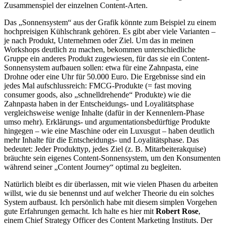
Zusammenspiel der einzelnen Content-Arten.
Das „Sonnensystem“ aus der Grafik könnte zum Beispiel zu einem
hochpreisigen Kühlschrank gehören. Es gibt aber viele Varianten –
je nach Produkt, Unternehmen oder Ziel. Um das in meinen
Workshops deutlich zu machen, bekommen unterschiedliche
Gruppe ein anderes Produkt zugewiesen, für das sie ein Content-
Sonnensystem aufbauen sollen: etwa für eine Zahnpasta, eine
Drohne oder eine Uhr für 50.000 Euro. Die Ergebnisse sind ein
jedes Mal aufschlussreich: FMCG-Produkte (= fast moving
consumer goods, also „schnelldrehende“ Produkte) wie die
Zahnpasta haben in der Entscheidungs- und Loyalitätsphase
vergleichsweise wenige Inhalte (dafür in der Kennenlern-Phase
umso mehr). Erklärungs- und argumentationsbedürftige Produkte
hingegen – wie eine Maschine oder ein Luxusgut – haben deutlich
mehr Inhalte für die Entscheidungs- und Loyalitätsphase. Das
bedeutet: Jeder Produkttyp, jedes Ziel (z. B. Mitarbeiterakquise)
bräuchte sein eigenes Content-Sonnensystem, um den Konsumenten
während seiner „Content Journey“ optimal zu begleiten.
Natürlich bleibt es dir überlassen, mit wie vielen Phasen du arbeiten
willst, wie du sie benennst und auf welcher Theorie du ein solches
System aufbaust. Ich persönlich habe mit diesem simplen Vorgehen
gute Erfahrungen gemacht. Ich halte es hier mit
Robert Rose
,
einem Chief Strategy Officer des Content Marketing Instituts. Der