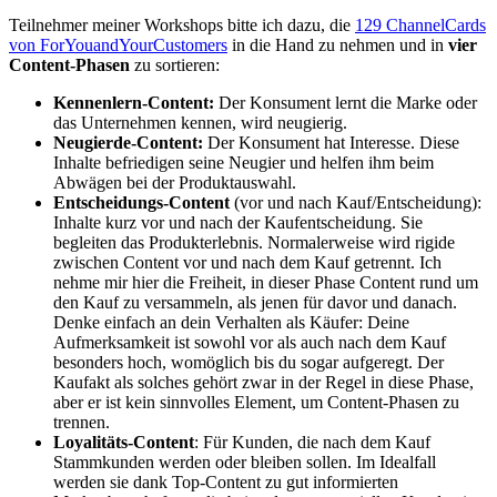
Teilnehmer meiner Workshops bitte ich dazu, die
129 ChannelCards
von ForYouandYourCustomers
in die Hand zu nehmen und in
vier
Content-Phasen
zu sortieren:
Kennenlern-Content:
Der Konsument lernt die Marke oder
das Unternehmen kennen, wird neugierig.
Neugierde-Content:
Der Konsument hat Interesse. Diese
Inhalte befriedigen seine Neugier und helfen ihm beim
Abwägen bei der Produktauswahl.
Entscheidungs-Content
(vor und nach Kauf/Entscheidung):
Inhalte kurz vor und nach der Kaufentscheidung. Sie
begleiten das Produkterlebnis. Normalerweise wird rigide
zwischen Content vor und nach dem Kauf getrennt. Ich
nehme mir hier die Freiheit, in dieser Phase Content rund um
den Kauf zu versammeln, als jenen für davor und danach.
Denke einfach an dein Verhalten als Käufer: Deine
Aufmerksamkeit ist sowohl vor als auch nach dem Kauf
besonders hoch, womöglich bis du sogar aufgeregt. Der
Kaufakt als solches gehört zwar in der Regel in diese Phase,
aber er ist kein sinnvolles Element, um Content-Phasen zu
trennen.
Loyalitäts-Content
: Für Kunden, die nach dem Kauf
Stammkunden werden oder bleiben sollen. Im Idealfall
werden sie dank Top-Content zu gut informierten