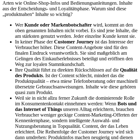
Arten wie Online-Shop-Infos und Bedienungsanleitungen. Inhalte
aus der Entscheidungs- und Loyalitätsphase. Warum sind diese
„produktnahen“ Inhalte so wichtig?
Wer
Kunde oder Markenbotschafter
wird, kommt an den
oben genannten Inhalten nicht vorbei. Es sind jene Inhalte, die
am stärksten genutzt werden. Jeder einzelne Kunde kennt sie.
In keiner Phase der
Customer Journey
ist das Interesse der
Verbraucher höher. Diese Content-Angebote sind für den
finalen Eindruck verantwortlich. Sie sind maßgeblich am
Gelingen des Einkaufserlebnisses beteiligt und eröffnen den
Weg zur loyalen Stammkundschaft.
Ihre Qualität führt zu direkten Rückschlüssen auf die
Qualität
des Produkts
. Ist der Content schlecht, mindert das die
Produktqualität – etwa miese Telefonberatung oder maschinell
übersetzte Gebrauchsanweisungen. Inhalte wie diese gehören
quasi zum Produkt.
Weil sie in nicht allzu ferner Zukunft die dominierende Rolle
im Konsumentenkontakt einnehmen werden: Wenn
Bots und
das Internet of Things
unseren Alltag erleichtern, brauchen
Verbraucher weniger geckige Content-Marketing-Offerten der
Kennenlernphase, sondern intelligente Auswahl- und
Nutzungsberatung in Topqualität. Content, der das Leben
erleichtert. Die Reihenfolge der Customer Journey wird sich
dann umdrehen: Produktinfos machen neugierig und dienen