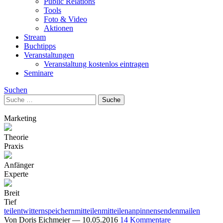
Public Relations
Tools
Foto & Video
Aktionen
Stream
Buchtipps
Veranstaltungen
Veranstaltung kostenlos eintragen
Seminare
Suchen
Marketing
Theorie
Praxis
Anfänger
Experte
Breit
Tief
teilen
twittern
speichern
mitteilen
mitteilen
anpinnen
senden
mailen
Von
Doris Eichmeier
—
10.05.2016
14 Kommentare