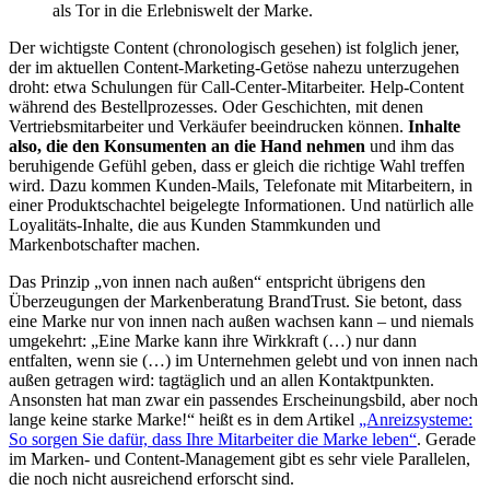
als Tor in die Erlebniswelt der Marke.
Der wichtigste Content (chronologisch gesehen) ist folglich jener,
der im aktuellen Content-Marketing-Getöse nahezu unterzugehen
droht: etwa Schulungen für Call-Center-Mitarbeiter. Help-Content
während des Bestellprozesses. Oder Geschichten, mit denen
Vertriebsmitarbeiter und Verkäufer beeindrucken können.
Inhalte
also, die den Konsumenten an die Hand nehmen
und ihm das
beruhigende Gefühl geben, dass er gleich die richtige Wahl treffen
wird. Dazu kommen Kunden-Mails, Telefonate mit Mitarbeitern, in
einer Produktschachtel beigelegte Informationen. Und natürlich alle
Loyalitäts-Inhalte, die aus Kunden Stammkunden und
Markenbotschafter machen.
Das Prinzip „von innen nach außen“ entspricht übrigens den
Überzeugungen der Markenberatung BrandTrust. Sie betont, dass
eine Marke nur von innen nach außen wachsen kann – und niemals
umgekehrt: „Eine Marke kann ihre Wirkkraft (…) nur dann
entfalten, wenn sie (…) im Unternehmen gelebt und von innen nach
außen getragen wird: tagtäglich und an allen Kontaktpunkten.
Ansonsten hat man zwar ein passendes Erscheinungsbild, aber noch
lange keine starke Marke!“ heißt es in dem Artikel
„Anreizsysteme:
So sorgen Sie dafür, dass Ihre Mitarbeiter die Marke leben“
. Gerade
im Marken- und Content-Management gibt es sehr viele Parallelen,
die noch nicht ausreichend erforscht sind.