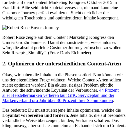
forderte auf dem Content-Marketing-Kongress Oktober 2015 in
Frankfurt: Bitte seid nicht zu detailversessen, niemand kann eine
Customer Journey perfekt evaluieren. Sucht euch lieber die
wichtigsten Touchpoints und optimiert deren Inhalte konsequent.
Robert Rose zeigte auf dem Content-Marketing-Kongress den
Umriss Großbritanniens. Damit demonstrierte er, wie sinnlos es
wäre, die absolut perfekte Customer Journey erforschen zu wollen.
Sein Rezept: „Simplify“. (Foto: Doris Eichmeier)
2. Optimieren der unterschiedlichen Content-Arten
Okay, wir haben die Inhalte in die Phasen sortiert. Nun können wir
uns der eigentlichen Frage widmen: Welche Content-Arten sollten
zuerst optimiert werden? Ein akutes, riesiges Problem gibt die
Antwort: die schwindende Loyalität der Verbraucher.
44 Prozent
aller Herstellermarken verlieren laut GfK, Serviceplan und der
Markenverband pro Jahr über 30 Prozent ihrer Stammkunden
.
Das bedeutet: Du musst zuerst jene Inhalte optimieren, welche die
Loyalität vorbereiten und fördern
. Jene Inhalte, die auf besonders
verbindliche Weise überzeugen, binden, Vertrauen schaffen. Das
klingt unsexy, aber so ist es nun einmal: Es handelt sich um Content-