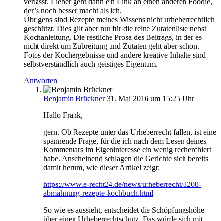
verlässt. Lieber geht dann ein Link an einen anderen Foodie,
der’s noch besser macht als ich.
Übrigens sind Rezepte meines Wissens nicht urheberrechtlich
geschützt. Dies gilt aber nur für die reine Zutatenliste nebst
Kochanleitung. Die restliche Prosa des Beitrags, in der es
nicht direkt um Zubreitung und Zutaten geht aber schon.
Fotos der Kochergebnisse und andere kreative Inhalte sind
selbstverständlich auch geistiges Eigentum.
Antworten
Benjamin Brückner
31. Mai 2016 um 15:25 Uhr
Hallo Frank,
gern. Ob Rezepte unter das Urheberrecht fallen, ist eine
spannende Frage, für die ich nach dem Lesen deines
Kommentars im Eigeninteresse ein wenig recherchiert
habe. Anscheinend schlagen die Gerichte sich bereits
damit herum, wie dieser Artikel zeigt:
https://www.e-recht24.de/news/urheberrecht/8208-
abmahnung-rezepte-kochbuch.html
So wie es aussieht, entscheidet die Schöpfungshöhe
über einen Urheberrechtschutz. Das würde sich mit