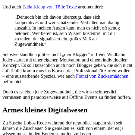
Und auch
Edda Klepp von Töfte Texte
argumentiert:
„Dennoch bin ich davon überzeugt, dass sich
kooperatives und wertschätzendes Verhalten nachhaltig
auszahlt. In meinen Augen kann man es nicht oft genug
betonen: Wer bereit ist, sein Wissen kostenfrei mit dir
zu teilen, der signalisiert ein großes Maß an
Zugewandtheit.“
Selbstverständlich gibt es nicht „den Blogger“ in freier Wildbahn.
Jeder startet mit einer eigenen Motivation und einem individuellen
Konzept. Es soll tatsächlich auch noch Blogger geben, die sich nicht
auf Teufel komm raus ins Korsett der Professionalität zurren wollen
– eine aussterbende Spezies, wie auch
Franzi von Zuckermädchen
befürchtet.
Doch es ist eben jene Zugewandtheit, die wir so schmerzlich
vermissen und paradoxerweise auf Offline-Events zu finden hoffen.
Armes kleines Digitalwesen
Zu Sascha Lobos Rede während der re:publica stapeln sich seit
Jahren die Zuschauer. Sie genießen es, sich von einem, der es ja
wissen muss, in den Boden stampfen zu lassen.