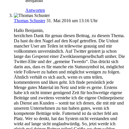
Benjamin
Antworten
Thomas Schuster
31. Mai 2016 um 13:16 Uhr
Hallo Benjamin,
herzlichen Dank für genau diesen Beitrag, zu diesem Thema.
Da hast du den Nagel auf den Kopf getroffen. Die Unlust
mancher User am Teilen ist teileweise grausig und mir
vollkommen unverständich. Auf Twitter geistert ja schon
lange das Gespenst einer Zweiklassengesellschaft umher. Die
Twitter-Elite und der „gemeine Tweedo“. Das drückt sich
darin aus, dass es für manche ein Statussymbol ist, möglichst
viele Follower zu haben und möglichst wenigen zu folgen.
Ähnlich verhält es sich auch, wenn es ums teilen,
kommentieren und liken geht. Ich finde persönlich jede
Menge gutes Material im Netz und teile es gerne. Erstens
habe ich nicht immer genügend Zeit für hochwertige eigene
Beiträge und zweitens verstehe ich die eigene Onlinepräsenz
als Dienst am Kunden – somit tue ich denen, die mit mir und
unserem Unternehmen zu tun haben gutes, wenn ich
kompetente Beiträge teile. Futterneid ist da sicher fehl am
Platz. Wer so denkt, hat das System nicht verstanden und
wirkt auf lange sicht unglaubwürdig. So, jetzt werde ich
gleich mal deinen Beitrag teilen! Grüße aus dem wilden