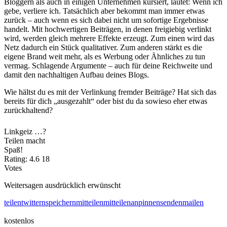
Bloggern als auch in einigen Unternehmen kursiert, lautet: Wenn ich
gebe, verliere ich. Tatsächlich aber bekommt man immer etwas
zurück – auch wenn es sich dabei nicht um sofortige Ergebnisse
handelt. Mit hochwertigen Beiträgen, in denen freigiebig verlinkt
wird, werden gleich mehrere Effekte erzeugt. Zum einen wird das
Netz dadurch ein Stück qualitativer. Zum anderen stärkt es die
eigene Brand weit mehr, als es Werbung oder Ähnliches zu tun
vermag.
Schlagende Argumente – auch für deine Reichweite und
damit den nachhaltigen Aufbau deines Blogs
.
Wie hältst du es mit der Verlinkung fremder Beiträge? Hat sich das
bereits für dich „ausgezahlt“ oder bist du da sowieso eher etwas
zurückhaltend?
Linkgeiz …?
Teilen macht
Spaß!
Rating:
4.6
18
Votes
Weitersagen ausdrücklich erwünscht
teilen
twittern
speichern
mitteilen
mitteilen
anpinnen
senden
mailen
kostenlos