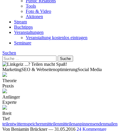
Public Relations
Tools
Foto & Video
Aktionen
Stream
Buchtipps
Veranstaltungen
Veranstaltung kostenlos eintragen
Seminare
Suchen
Marketing
SEO & Webseitenoptimierung
Social Media
Theorie
Praxis
Anfänger
Experte
Breit
Tief
teilen
twittern
speichern
mitteilen
mitteilen
anpinnen
senden
mailen
Von
Benjamin Brückner
—
31.05.2016
24 Kommentare