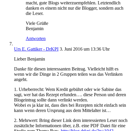
macht, gute Blogs weiterzuempfehlen. Letztendlich
danken es einem nicht nur die Blogger, sondern auch
die Leser.
Viele Grüße
Benjamin
Antworten
Urs E. Gattiker - DrKPI
3. Juni 2016 um 13:36 Uhr
Lieber Benjamin
Danke für diesen interessanten Beitrag. Vielleicht hilft es
wenn wir die Dinge in 2 Gruppen teilen was das Verlinken
angeht.
1. Urheberrecht: Wem Kredit gebührt oder wie Sabine das
sagt, wer hat das Rezept erfunden…. diese Person und deren
Blogeintrag sollte dann verlinkt werden.
Wobei es ja klar ist, dass dies bei Rezepten nicht einfach sein
kann wenn deren Ursprung aus dem Mittelalter ist…
2. Mehrwert: Bring dieser Link dem interessierten Leser noch
zusätzliche Informationen über, z.B. eine PDF Datei für eine
Studie zum Thema Bsp:.
http://blog.drkpi.de/?p=1042