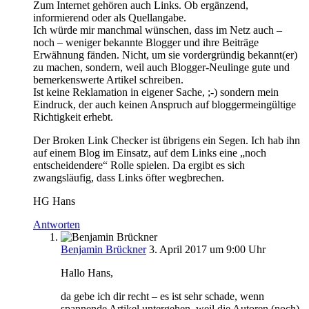
Zum Internet gehören auch Links. Ob ergänzend,
informierend oder als Quellangabe.
Ich würde mir manchmal wünschen, dass im Netz auch –
noch – weniger bekannte Blogger und ihre Beiträge
Erwähnung fänden. Nicht, um sie vordergründig bekannt(er)
zu machen, sondern, weil auch Blogger-Neulinge gute und
bemerkenswerte Artikel schreiben.
Ist keine Reklamation in eigener Sache, ;-) sondern mein
Eindruck, der auch keinen Anspruch auf bloggermeingültige
Richtigkeit erhebt.
Der Broken Link Checker ist übrigens ein Segen. Ich hab ihn
auf einem Blog im Einsatz, auf dem Links eine „noch
entscheidendere“ Rolle spielen. Da ergibt es sich
zwangsläufig, dass Links öfter wegbrechen.
HG Hans
Antworten
Benjamin Brückner
3. April 2017 um 9:00 Uhr
Hallo Hans,
da gebe ich dir recht – es ist sehr schade, wenn
spannende Artikel untergehen, weil die Autoren (noch)