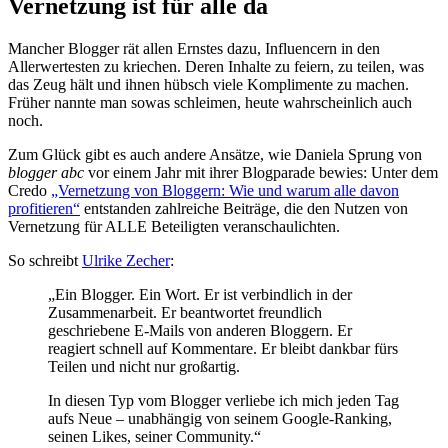
Vernetzung ist für alle da
Mancher Blogger rät allen Ernstes dazu, Influencern in den
Allerwertesten zu kriechen. Deren Inhalte zu feiern, zu teilen, was
das Zeug hält und ihnen hübsch viele Komplimente zu machen.
Früher nannte man sowas schleimen, heute wahrscheinlich auch
noch.
Zum Glück gibt es auch andere Ansätze, wie Daniela Sprung von
blogger abc
vor einem Jahr mit ihrer Blogparade bewies: Unter dem
Credo
„Vernetzung von Bloggern: Wie und warum alle davon
profitieren“
entstanden zahlreiche Beiträge, die den Nutzen von
Vernetzung für ALLE Beteiligten veranschaulichten.
So schreibt
Ulrike Zecher
:
„Ein Blogger. Ein Wort. Er ist verbindlich in der
Zusammenarbeit. Er beantwortet freundlich
geschriebene E-Mails von anderen Bloggern. Er
reagiert schnell auf Kommentare. Er bleibt dankbar fürs
Teilen und nicht nur großartig.
In diesen Typ vom Blogger verliebe ich mich jeden Tag
aufs Neue – unabhängig von seinem Google-Ranking,
seinen Likes, seiner Community.“