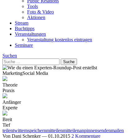
Public Relations
Tools
Foto & Video
Aktionen
Stream
Buchtipps
Veranstaltungen
Veranstaltung kostenlos eintragen
Seminare
Suchen
Marketing
Social Media
Theorie
Praxis
Anfänger
Experte
Breit
Tief
teilen
twittern
speichern
mitteilen
mitteilen
anpinnen
senden
mailen
Von
Dani Schenker
—
01.10.2015
2 Kommentare