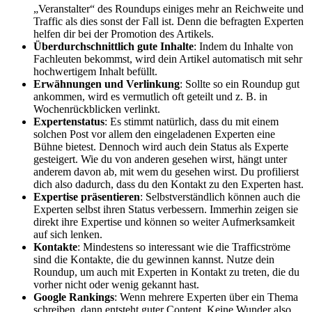
„Veranstalter“ des Roundups einiges mehr an Reichweite und
Traffic als dies sonst der Fall ist. Denn die befragten Experten
helfen dir bei der Promotion des Artikels.
Überdurchschnittlich gute Inhalte
: Indem du Inhalte von
Fachleuten bekommst, wird dein Artikel automatisch mit sehr
hochwertigem Inhalt befüllt.
Erwähnungen und Verlinkung
: Sollte so ein Roundup gut
ankommen, wird es vermutlich oft geteilt und z. B. in
Wochenrückblicken verlinkt.
Expertenstatus
: Es stimmt natürlich, dass du mit einem
solchen Post vor allem den eingeladenen Experten eine
Bühne bietest. Dennoch wird auch dein Status als Experte
gesteigert. Wie du von anderen gesehen wirst, hängt unter
anderem davon ab, mit wem du gesehen wirst. Du profilierst
dich also dadurch, dass du den Kontakt zu den Experten hast.
Expertise präsentieren
: Selbstverständlich können auch die
Experten selbst ihren Status verbessern. Immerhin zeigen sie
direkt ihre Expertise und können so weiter Aufmerksamkeit
auf sich lenken.
Kontakte
: Mindestens so interessant wie die Trafficströme
sind die Kontakte, die du gewinnen kannst. Nutze dein
Roundup, um auch mit Experten in Kontakt zu treten, die du
vorher nicht oder wenig gekannt hast.
Google Rankings
: Wenn mehrere Experten über ein Thema
schreiben, dann entsteht guter Content. Keine Wunder also,