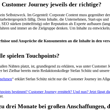
r Customer Journey jeweils der richtige?
h kein Selbstzweck. Im Gegenteil: Corporate Content muss gegenüber de
Mitarbeitergespräch fällig. Denn Inhalte, die Unternehmen, Start-ups und
, SEO stärken (mittelfristig) oder Reputation als Experte aufbauen (lang
fahren und immer an die Zielgruppe denken. Um Inhalte zu entwickeln, 
fnisse und Ansprüche die Konsumenten an die Inhalte in den ve
le spielen Touchpoints?
us allen Nähten platzt, ist, grundlegend zu erklären, was unter Custome
hier bei Zielbar bereits mein Redaktionskollege Stefan Schütz und uns
ernehmen
“ erklärt Stefan Schütz nicht nur die Customer Journey im Allge
points bestimmt? Customer Journey ermittelt? Und nun? Jetzt fängt die 
er.
u drei Monate bei großen Anschaffungen, das