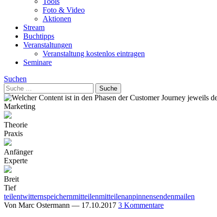
Tools
Foto & Video
Aktionen
Stream
Buchtipps
Veranstaltungen
Veranstaltung kostenlos eintragen
Seminare
Suchen
Marketing
Theorie
Praxis
Anfänger
Experte
Breit
Tief
teilen
twittern
speichern
mitteilen
mitteilen
anpinnen
senden
mailen
Von
Marc Ostermann
—
17.10.2017
3 Kommentare