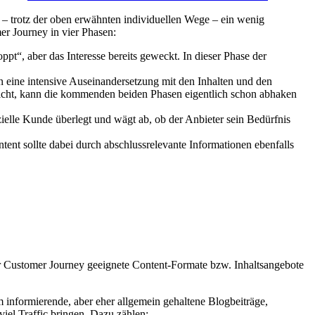
 – trotz der oben erwähnten individuellen Wege – ein wenig
er Journey in vier Phasen:
t“, aber das Interesse bereits geweckt. In dieser Phase der
n eine intensive Auseinandersetzung mit den Inhalten und den
rreicht, kann die kommenden beiden Phasen eigentlich schon abhaken
ielle Kunde überlegt und wägt ab, ob der Anbieter sein Bedürfnis
tent sollte dabei durch abschlussrelevante Informationen ebenfalls
er Customer Journey geeignete Content-Formate bzw. Inhaltsangebote
m informierende, aber eher allgemein gehaltene Blogbeiträge,
el Traffic bringen. Dazu zählen: