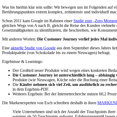
Was bis hierhin klar sein sollte: Wir bewegen uns im Folgenden auf 
Berührungspunkten extrem komplex, zeitintensiv und individuell macht
Schon 2011 kam Google im Rahmen einer
Studie zum „Zero Moment
gleichen Wegs von A nach B, gleicht die Reise des Kunden vielmehr 
Gesetzmäßigkeiten zu identifizieren, die beschreiben, wie Konsument
Mit anderen Worten:
Die Customer Journey verlief jedes Mal indiv
Eine
aktuelle Studie von Google
aus dem September dieses Jahres lie
Produktpalette (von Schokolade bis zu einem Neuwagen) befragt.
Ergebnisse & Learnings:
Der Großteil neuer Produkte wird wegen eines konkreten Bedarf
Die Customer Journey ist unterschiedlich lang – abhängig
Produkte (wie Neuwagen, Küche oder die Buchung einer Reise)
Die
Käufer nehmen sich viel Zeit, um ausführlich zu reche
in dem Ergebnis-PDF.
Weiteres Ergebnis: Bei der Internetrecherche nutzen 60,2 Pro
Die Markenexperten von Esch schreiben deshalb in ihren
MARKENIn
Viele Unternehmen sind sich der Anzahl der Touchpoints ihre
weniger als 50 Touchpoints aufweist. Erfahrungsgemäß lassen s