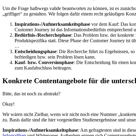
Um die Frage halbwegs valide beantworten zu können, ist es zunächst
„griffiger“ zu gestalten. Wir folgen dafür einem recht geläufigen Ko
Inspirations-/Aufmerksamkeitsphase
vor dem Kauf: Das konkr
Customer Journey ist das Informationsbedürfnis entsprechend u
Bedürfnis-/Recherchephase
: Das Problem bzw. der konkrete 
Produktspezifika statt. Diese Phase der Customer Journey ist ü
…
Entscheidungsphase
: Die Recherche führt zu
Ergebnissen,
so 
befriedigen bzw. sein Problem lösen kann.
Kauf- bzw. Conversionphase
: Die Entscheidung für einen kon
zum Kaufabschluss beitragen.
Konkrete Contentangebote für die untersc
Bitte, das ist noch zu abstrakt?
Okay!
Wir wären nicht Zielbar, wenn wir nicht noch eine Nummer „konkrete
zu. Basis dafür sind die hier vorgestellten Studienergebnisse und un
Inspirations-/Aufmerksamkeitsphase
: Am gefragtesten sind in die
Infografiken
und Whitepaper. Außerdem eignen sich Contentangebote, 