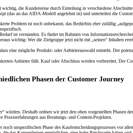
 wichtig, die Kundenreise durch Einteilung in verschiedene Abschnitte
nzept (das an das AIDA-Modell angelehnt ist) und unterteilen die Custom
ete Problem ist noch unbekannt, das Bedürfnis eher zufällig „aufgepopp
nspezifisch.
Bedarf ist verstanden. Es findet im Rahmen von Informationsrecherche
beraus wichtig: Wer die Zielgruppe jetzt nicht mit „seinen“ Inhalten e
dass eine mögliche Produkt- oder Anbieterauswahl entsteht. Der potenz
kreten Anbieter fällt. Kauf oder Abschluss werden vorbereitet. Der Con
hiedlichen Phasen der Customer Journey
r“ würden. Deshalb ordnen wir jetzt den oben vorgestellten Phasen d
sere Praxiserfahrungen aus Beratungs- und Content-Projekten.
ser noch unspezifischen Phase des Kaufentscheidungsprozesses vor alle
die das Kennenlernen ermöglichen, eine hohe Reichweite haben und vi