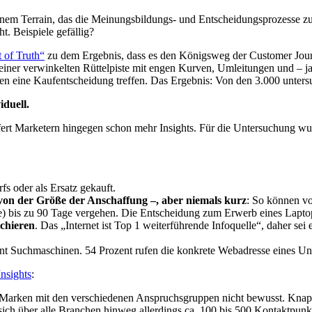
einem Terrain, das die Meinungsbildungs- und Entscheidungsprozesse zu
. Beispiele gefällig?
 of Truth“
zu dem Ergebnis, dass es den Königsweg der Customer Journ
einer verwinkelten Rüttelpiste mit engen Kurven, Umleitungen und – j
en eine Kaufentscheidung treffen. Das Ergebnis: Von den 3.000 unters
iduell.
fert Marketern hingegen schon mehr Insights. Für die Untersuchung wu
s oder als Ersatz gekauft.
 von der Größe der Anschaffung –, aber niemals kurz
: So können vo
 bis zu 90 Tage vergehen. Die Entscheidung zum Erwerb eines Laptops
rchieren
. Das „Internet ist Top 1 weiterführende Infoquelle“, daher sei 
zent Suchmaschinen. 54 Prozent rufen die konkrete Webadresse eines U
sights
:
r Marken mit den verschiedenen Anspruchsgruppen nicht bewusst. Knap
ich über alle Branchen hinweg allerdings ca. 100 bis 500 Kontaktpunkt