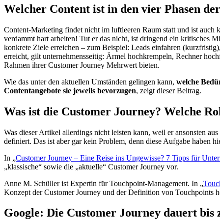
Welcher Content ist in den vier Phasen de
Content-Marketing findet nicht im luftleeren Raum statt und ist auc
verdammt hart arbeiten! Tut er das nicht, ist dringend ein kritisches 
konkrete Ziele erreichen – zum Beispiel: Leads einfahren (kurzfristig)
erreicht, gilt unternehmensseitig: Ärmel hochkrempeln, Rechner hoch
Rahmen ihrer Customer Journey Mehrwert bieten.
Wie das unter den aktuellen Umständen gelingen kann,
welche Bedür
Contentangebote sie jeweils bevorzugen
, zeigt dieser Beitrag.
Was ist die Customer Journey? Welche Rol
Was dieser Artikel allerdings nicht leisten kann, weil er ansonsten a
definiert. Das ist aber gar kein Problem, denn diese Aufgabe haben 
In „
Customer Journey – Eine Reise ins Ungewisse? 7 Tipps für Unt
„klassische“ sowie die „aktuelle“ Customer Journey vor.
Anne M. Schüller ist Expertin für Touchpoint-Management. In „
Touch
Konzept der Customer Journey und der Definition von Touchpoints h
Google: Die Customer Journey dauert bis z