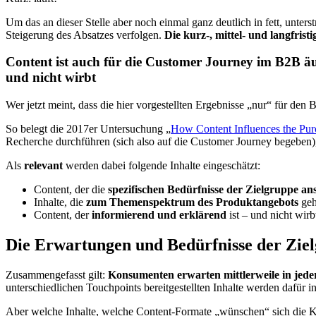
Um das an dieser Stelle aber noch einmal ganz deutlich in fett, unte
Steigerung des Absatzes verfolgen.
Die kurz-, mittel- und langfristi
Content ist auch für die Customer Journey im B2B äuß
und nicht wirbt
Wer jetzt meint, dass die hier vorgestellten Ergebnisse „nur“ für den B
So belegt die 2017er Untersuchung „
How Content Influences the Pur
Recherche durchführen (sich also auf die Customer Journey begeben), b
Als
relevant
werden dabei folgende Inhalte eingeschätzt:
Content, der die
spezifischen Bedürfnisse der Zielgruppe ans
Inhalte, die
zum Themenspektrum des Produktangebots
geh
Content, der
informierend und erklärend
ist – und nicht wirb
Die Erwartungen und Bedürfnisse der Ziel
Zusammengefasst gilt:
Konsumenten erwarten mittlerweile in jede
unterschiedlichen Touchpoints bereitgestellten Inhalte werden dafür i
Aber welche Inhalte, welche Content-Formate „wünschen“ sich die K