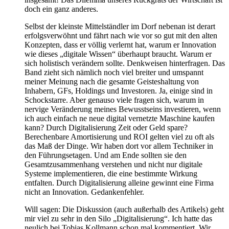
doch ein ganz anderes.
Selbst der kleinste Mittelständler im Dorf nebenan ist derart
erfolgsverwöhnt und fährt nach wie vor so gut mit den alten
Konzepten, dass er völlig verlernt hat, warum er Innovation
wie dieses „digitale Wissen“ überhaupt braucht. Warum er
sich holistisch verändern sollte. Denkweisen hinterfragen. Das
Band zieht sich nämlich noch viel breiter und umspannt
meiner Meinung nach die gesamte Geisteshaltung von
Inhabern, GFs, Holdings und Investoren. Ja, einige sind in
Schockstarre. Aber genauso viele fragen sich, warum in
nervige Veränderung meines Bewusstseins investieren, wenn
ich auch einfach ne neue digital vernetzte Maschine kaufen
kann? Durch Digitalisierung Zeit oder Geld spare?
Berechenbare Amortisierung und ROI gelten viel zu oft als
das Maß der Dinge. Wir haben dort vor allem Techniker in
den Führungsetagen. Und am Ende sollten sie den
Gesamtzusammenhang verstehen und nicht nur digitale
Systeme implementieren, die eine bestimmte Wirkung
entfalten. Durch Digitalisierung alleine gewinnt eine Firma
nicht an Innovation. Gedankenfehler.
Will sagen: Die Diskussion (auch außerhalb des Artikels) geht
mir viel zu sehr in den Silo „Digitalisierung“. Ich hatte das
neulich bei Tobias Kollmann schon mal kommentiert. Wir