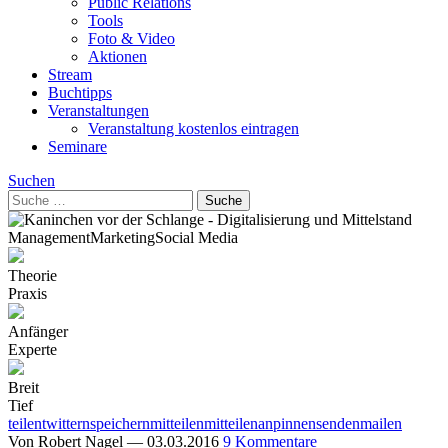
Public Relations
Tools
Foto & Video
Aktionen
Stream
Buchtipps
Veranstaltungen
Veranstaltung kostenlos eintragen
Seminare
Suchen
Management
Marketing
Social Media
Theorie
Praxis
Anfänger
Experte
Breit
Tief
teilen
twittern
speichern
mitteilen
mitteilen
anpinnen
senden
mailen
Von
Robert Nagel
—
03.03.2016
9 Kommentare