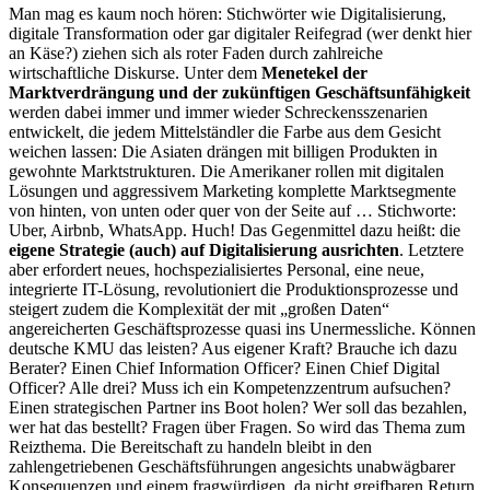
Man mag es kaum noch hören: Stichwörter wie Digitalisierung,
digitale Transformation oder gar digitaler Reifegrad (wer denkt hier
an Käse?) ziehen sich als roter Faden durch zahlreiche
wirtschaftliche Diskurse. Unter dem
Menetekel der
Marktverdrängung und der zukünftigen Geschäftsunfähigkeit
werden dabei immer und immer wieder Schreckensszenarien
entwickelt, die jedem Mittelständler die Farbe aus dem Gesicht
weichen lassen: Die Asiaten drängen mit billigen Produkten in
gewohnte Marktstrukturen. Die Amerikaner rollen mit digitalen
Lösungen und aggressivem Marketing komplette Marktsegmente
von hinten, von unten oder quer von der Seite auf … Stichworte:
Uber, Airbnb, WhatsApp. Huch! Das Gegenmittel dazu heißt: die
eigene Strategie (auch) auf Digitalisierung ausrichten
. Letztere
aber erfordert neues, hochspezialisiertes Personal, eine neue,
integrierte IT-Lösung, revolutioniert die Produktionsprozesse und
steigert zudem die Komplexität der mit „großen Daten“
angereicherten Geschäftsprozesse quasi ins Unermessliche. Können
deutsche KMU das leisten? Aus eigener Kraft? Brauche ich dazu
Berater? Einen Chief Information Officer? Einen Chief Digital
Officer? Alle drei? Muss ich ein Kompetenzzentrum aufsuchen?
Einen strategischen Partner ins Boot holen? Wer soll das bezahlen,
wer hat das bestellt? Fragen über Fragen. So wird das Thema zum
Reizthema. Die Bereitschaft zu handeln bleibt in den
zahlengetriebenen Geschäftsführungen angesichts unabwägbarer
Konsequenzen und einem fragwürdigen, da nicht greifbaren Return