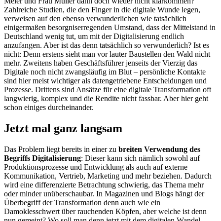
Meier und Frau Müller dann doch wieder nicht klarkommen?
Zahlreiche Studien, die den Finger in die digitale Wunde legen,
verweisen auf den ebenso verwunderlichen wie tatsächlich
einigermaßen besorgniserregenden Umstand, dass der Mittelstand in
Deutschland wenig tut, um mit der Digitalisierung endlich
anzufangen. Aber ist das denn tatsächlich so verwunderlich? Ist es
nicht: Denn erstens sieht man vor lauter Baustellen den Wald nicht
mehr. Zweitens haben Geschäftsführer jenseits der Vierzig das
Digitale noch nicht zwangsläufig im Blut – persönliche Kontakte
sind hier meist wichtiger als datengetriebene Entscheidungen und
Prozesse. Drittens sind Ansätze für eine digitale Transformation oft
langwierig, komplex und die Rendite nicht fassbar. Aber hier geht
schon einiges durcheinander.
Jetzt mal ganz langsam
Das Problem liegt bereits in einer zu
breiten Verwendung des
Begriffs Digitalisierung
: Dieser kann sich nämlich sowohl auf
Produktionsprozesse und Entwicklung als auch auf externe
Kommunikation, Vertrieb, Marketing und mehr beziehen. Dadurch
wird eine differenzierte Betrachtung schwierig, das Thema mehr
oder minder unüberschaubar. In Magazinen und Blogs hängt der
Überbegriff der Transformation denn auch wie ein
Damoklesschwert über rauchenden Köpfen, aber welche ist denn
nun gemeint? Wo soll man denn jetzt mit dem digitalen Wandel