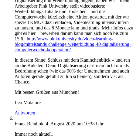
Digitalisierung und Weiterbildung angeht, haben wir – mein
Arbeitgeber Pink University stellt videobasierte
Weiterbildungs-Inhalte und -tools her – und die
Computerwoche kürzliczh eine Aktion gestartet, mit der wir
speziell KMUs dazu einladen, Videolearning intensiv intern
zu nutzen, und das 6 Monate lang und gratis. Mehr Infos dazu
gibt es hier – bewerben darum kann man sich noch bis zum
15.6.:
http://www.pinkuniversity.de/video-learning-
blog/mittelstands-challenge-weiterbildung-40-digitalisierung-
computerwoche-kooperation/
In diesem Sinne: Schluss mit dem Kaninchenblick – und ran
an die Buletten. Denn Digitalisierung darf man nicht nur als
Bedrohung sehen (wie das 90% der Unternehmen und auch
Autoren gerade gefühlt zu tun scheinen), sondern v.a. als
Chance.
Mit besten Grüßen aus München!
Leo Molatore
Antworten
Frank Beinhold
4. August 2020 um 10:38 Uhr
Immer noch aktuell.