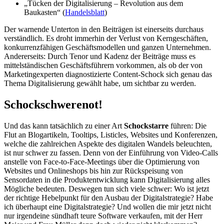
„Tücken der Digitalisierung – Revolution aus dem
Baukasten“ (
Handelsblatt
)
Der warnende Unterton in den Beiträgen ist einerseits durchaus
verständlich. Es droht immerhin der Verlust von Kerngeschäften,
konkurrenzfähigen Geschäftsmodellen und ganzen Unternehmen.
Andererseits: Durch Tenor und Kadenz der Beiträge muss es
mittelständischen Geschäftsführern vorkommen, als ob der von
Marketingexperten diagnostizierte Content-Schock sich genau das
Thema Digitalisierung gewählt habe, um sichtbar zu werden.
Schockschwerenot!
Und das kann tatsächlich zu einer Art
Schockstarre
führen: Die
Flut an Blogartikeln, Tooltips, Listicles, Websites und Konferenzen,
welche die zahlreichen Aspekte des digitalen Wandels beleuchten,
ist nur schwer zu fassen. Denn von der Einführung von Video-Calls
anstelle von Face-to-Face-Meetings über die Optimierung von
Websites und Onlineshops bis hin zur Rückspeisung von
Sensordaten in die Produktentwicklung kann Digitalisierung alles
Mögliche bedeuten. Deswegen tun sich viele schwer: Wo ist jetzt
der richtige Hebelpunkt für den Ausbau der Digitalstrategie? Habe
ich überhaupt eine Digitalstrategie? Und wollen die mir jetzt nicht
nur irgendeine sündhaft teure Software verkaufen, mit der Herr