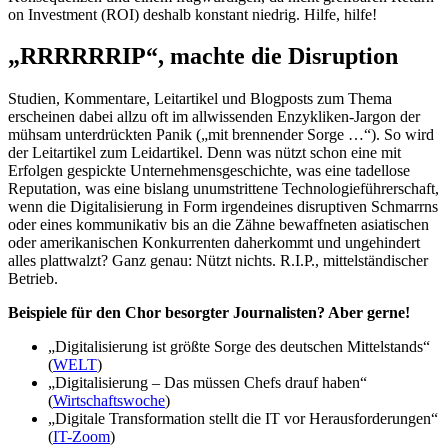
on Investment (ROI) deshalb konstant niedrig. Hilfe, hilfe!
„RRRRRRIP“, machte die Disruption
Studien, Kommentare, Leitartikel und Blogposts zum Thema
erscheinen dabei allzu oft im allwissenden Enzykliken-Jargon der
mühsam unterdrückten Panik („mit brennender Sorge …“). So wird
der Leitartikel zum Leidartikel. Denn was nützt schon eine mit
Erfolgen gespickte Unternehmensgeschichte, was eine tadellose
Reputation, was eine bislang unumstrittene Technologieführerschaft,
wenn die Digitalisierung in Form irgendeines disruptiven Schmarrns
oder eines kommunikativ bis an die Zähne bewaffneten asiatischen
oder amerikanischen Konkurrenten daherkommt und ungehindert
alles plattwalzt? Ganz genau: Nützt nichts. R.I.P., mittelständischer
Betrieb.
Beispiele für den Chor besorgter Journalisten? Aber gerne!
„Digitalisierung ist größte Sorge des deutschen Mittelstands“
(
WELT
)
„Digitalisierung – Das müssen Chefs drauf haben“
(
Wirtschaftswoche
)
„Digitale Transformation stellt die IT vor Herausforderungen“
(
IT-Zoom
)