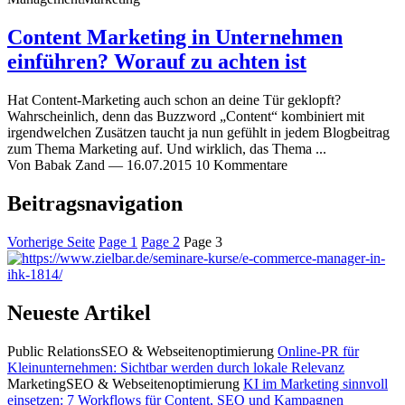
Content Marketing in Unternehmen
einführen? Worauf zu achten ist
Hat Content-Marketing auch schon an deine Tür geklopft?
Wahrscheinlich, denn das Buzzword „Content“ kombiniert mit
irgendwelchen Zusätzen taucht ja nun gefühlt in jedem Blogbeitrag
zum Thema Marketing auf. Und wirklich, das Thema ...
Von
Babak Zand
—
16.07.2015
10 Kommentare
Beitragsnavigation
Vorherige Seite
Page
1
Page
2
Page
3
Neueste Artikel
Public Relations
SEO & Webseitenoptimierung
Online-PR für
Kleinunternehmen: Sichtbar werden durch lokale Relevanz
Marketing
SEO & Webseitenoptimierung
KI im Marketing sinnvoll
einsetzen: 7 Workflows für Content, SEO und Kampagnen